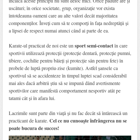
încalcă aceste principii nu sunt deloc mici. Orice pădure are și
uscături; în orice societate, grup, organizație vor exista
întotdeauna oameni care au alte valori decât majoritatea
componenților. Înveți cum să te comporți în fața nedreptății și
a lipsei de respect numai atunci când ai parte de ea.
sport semi-contact
Karate-ul practicat de noi este un
în care
sportivii utilizează protecții (protecție dentară, protecție pumni,
tibiere, cochilie pentru băieți și protecție sân pentru fete) în
probele de luptă propriu-zise (kumite). Astfel șansele ca
sportivul să se accidenteze în timpul luptei scad considerabil
mai ales dacă arbitrii știu să se impună dând avertismente
sportivilor care manifestă comportament nesportiv atât pe
tatami cât și în afara lui.
Lacrimile sunt parte din viață și nu fac decât să întărească un
Cel ce nu cunoaște înfrângerea nu se
practicant de karate.
poate bucura de succes!