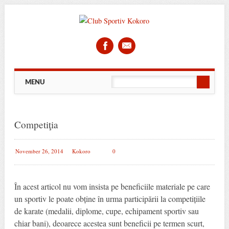
Main menu
Skip
MENU
to
content
Competiţia
November 26, 2014
Kokoro
0
În acest articol nu vom insista pe beneficiile materiale pe care
un sportiv le poate obține în urma participării la competițiile
de karate (medalii, diplome, cupe, echipament sportiv sau
chiar bani), deoarece acestea sunt beneficii pe termen scurt,