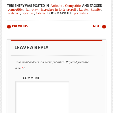
Articole
Competitie
THIS ENTRY WAS POSTED IN
,
AND TAGGED
competitie
fair-play
incredere in forte proprii
karate
kumite
,
,
,
,
,
realizari
sportivi
tatami
permalink
,
,
. BOOKMARK THE
.
Post navigation
PREVIOUS
NEXT
LEAVE A REPLY
Your email address will not be published.
Required fields are
marked
*
COMMENT