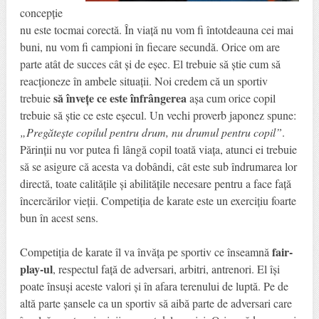
concepție
nu este tocmai corectă. În viață nu vom fi întotdeauna cei mai
buni, nu vom fi campioni în fiecare secundă. Orice om are
parte atât de succes cât și de eșec. El trebuie să știe cum să
reacționeze în ambele situații. Noi credem că un sportiv
să învețe ce este înfrângerea
trebuie
așa cum orice copil
trebuie să știe ce este eșecul. Un vechi proverb japonez spune:
„Pregătește copilul pentru drum, nu drumul pentru copil”
.
Părinții nu vor putea fi lângă copil toată viața, atunci ei trebuie
să se asigure că acesta va dobândi, cât este sub îndrumarea lor
directă, toate calitățile și abilitățile necesare pentru a face față
încercărilor vieții. Competiția de karate este un exercițiu foarte
bun în acest sens.
fair-
Competiția de karate îl va învăța pe sportiv ce înseamnă
play-ul
, respectul față de adversari, arbitri, antrenori. El își
poate însuși aceste valori și în afara terenului de luptă. Pe de
altă parte șansele ca un sportiv să aibă parte de adversari care