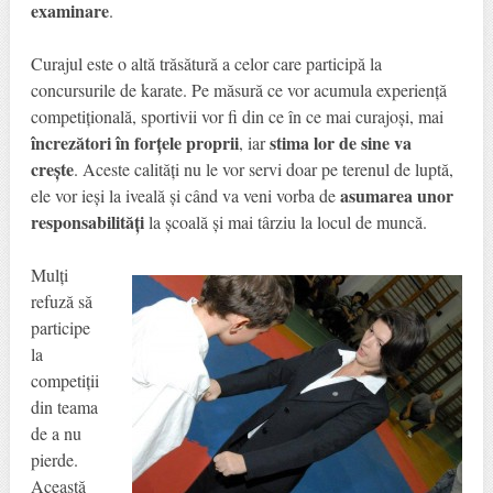
examinare
.
Curajul este o altă trăsătură a celor care participă la
concursurile de karate. Pe măsură ce vor acumula experiență
competițională, sportivii vor fi din ce în ce mai curajoși, mai
încrezători în forțele proprii
stima lor de sine va
, iar
crește
. Aceste calități nu le vor servi doar pe terenul de luptă,
asumarea unor
ele vor ieși la iveală și când va veni vorba de
responsabilități
la școală și mai târziu la locul de muncă.
Mulți
refuză să
participe
la
competiții
din teama
de a nu
pierde.
Această