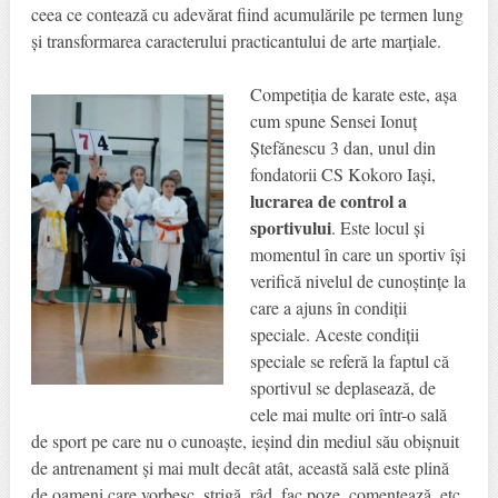
ceea ce contează cu adevărat fiind acumulările pe termen lung
și transformarea caracterului practicantului de arte marțiale.
Competiția de karate este, așa
cum spune Sensei Ionuț
Ștefănescu 3 dan, unul din
fondatorii CS Kokoro Iași,
lucrarea de control a
sportivului
. Este locul și
momentul în care un sportiv își
verifică nivelul de cunoștințe la
care a ajuns în condiții
speciale. Aceste condiții
speciale se referă la faptul că
sportivul se deplasează, de
cele mai multe ori într-o sală
de sport pe care nu o cunoaște, ieșind din mediul său obișnuit
de antrenament și mai mult decât atât, această sală este plină
de oameni care vorbesc, strigă, râd, fac poze, comentează, etc.