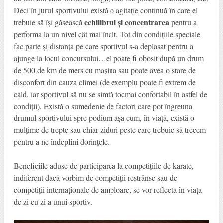
Deci în jurul sportivului există o agitație continuă în care el
echilibrul și concentrarea
trebuie să își găsească
pentru a
performa la un nivel cât mai înalt. Tot din condițiile speciale
fac parte și distanța pe care sportivul s-a deplasat pentru a
ajunge la locul concursului…el poate fi obosit după un drum
de 500 de km de mers cu mașina sau poate avea o stare de
disconfort din cauza climei (de exemplu poate fi extrem de
cald, iar sportivul să nu se simtă tocmai confortabil în astfel de
condiții). Există o sumedenie de factori care pot îngreuna
drumul sportivului spre podium așa cum, în viață, există o
mulțime de trepte sau chiar ziduri peste care trebuie să trecem
pentru a ne îndeplini dorințele.
Beneficiile aduse de participarea la competițiile de karate,
indiferent dacă vorbim de competiții restrânse sau de
competiții internaționale de amploare, se vor reflecta în viața
de zi cu zi a unui sportiv.