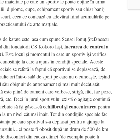
ile materiale pe care un sportiv le poate obține în urma
alii, diplome, cupe, echipament sportiv sau chiar bani),
 scurt, ceea ce contează cu adevărat fiind acumulările pe
racticantului de arte marțiale.
a de karate este, așa cum spune Sensei Ionuț Ștefănescu
lucrarea de control a
ul din fondatorii CS Kokoro Iași,
ui
. Este locul și momentul în care un sportiv își verifică
 cunoștințe la care a ajuns în condiții speciale. Aceste
peciale se referă la faptul că sportivul se deplasează, de
ulte ori într-o sală de sport pe care nu o cunoaște, ieșind
 său obișnuit de antrenament și mai mult decât atât,
lă este plină de oameni care vorbesc, strigă, râd, fac poze,
, etc. Deci în jurul sportivului există o agitație continuă
echilibrul și concentrarea
 trebuie să își găsească
pentru
 la un nivel cât mai înalt. Tot din condițiile speciale fac
istanța pe care sportivul s-a deplasat pentru a ajunge la
cursului…el poate fi obosit după un drum de 500 de km
de disconfort din cauza climei (de exemplu poate fi