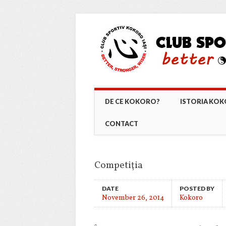
Main menu
Skip
DE CE KOKORO?
ISTORIA KO
to
content
CONTACT
Competiţia
DATE
POSTED BY
November 26, 2014
Kokoro