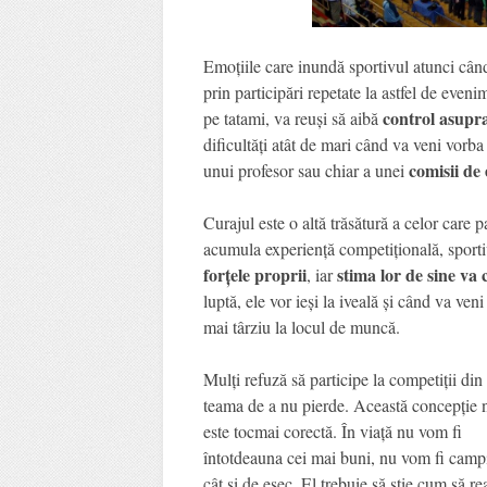
Emoțiile care inundă sportivul atunci când
prin participări repetate la astfel de even
control asupra
pe tatami, va reuși să aibă
dificultăți atât de mari când va veni vorba
comisii de
unui profesor sau chiar a unei
Curajul este o altă trăsătură a celor care 
acumula experiență competițională, sportiv
forțele proprii
stima lor de sine va 
, iar
luptă, ele vor ieși la iveală și când va ven
mai târziu la locul de muncă.
Mulți refuză să participe la competiții din
teama de a nu pierde. Această concepție 
este tocmai corectă. În viață nu vom fi
întotdeauna cei mai buni, nu vom fi campi
cât și de eșec. El trebuie să știe cum să r