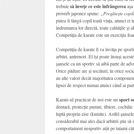
să învețe ce este înfrângerea
trebuie
așa 
proverb japonez spune:
„Pregătește copil
putea fi lângă copil toată viața, atunci ei 
îndrumarea lor directă, toate calitățile și a
Competiția de karate este un exercițiu foar
Competiția de karate îl va învăța pe spor
arbitri, antrenori. El își poate însuși acest
șansele ca un sportiv să aibă parte de adve
Orice pădure are și uscături; în orice soci
au alte valori decât majoritatea componenți
lipsei de respect numai atunci când ai par
sport s
Karate-ul practicat de noi este un
dentară, protecție pumni, tibiere, cochilie 
luptă propriu-zise (kumite). Astfel șansele
considerabil mai ales dacă arbitrii știu s
comportament nesportiv atât pe tatami cât ș