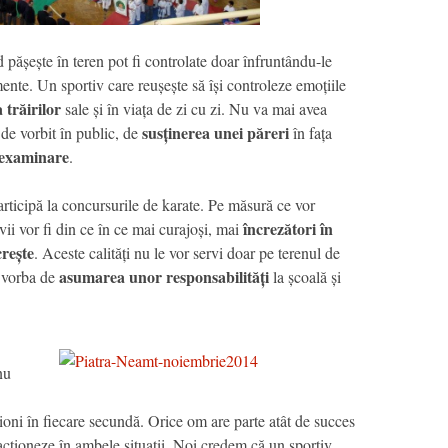
 pășește în teren pot fi controlate doar înfruntându-le
imente. Un sportiv care reușește să își controleze emoțiile
 trăirilor
sale și în viața de zi cu zi. Nu va mai avea
susținerea unei păreri
 de vorbit în public, de
în fața
 examinare
.
participă la concursurile de karate. Pe măsură ce vor
încrezători în
ii vor fi din ce în ce mai curajoși, mai
crește
. Aceste calități nu le vor servi doar pe terenul de
asumarea unor responsabilități
i vorba de
la școală și
nu
oni în fiecare secundă. Orice om are parte atât de succes
eacționeze în ambele situații. Noi credem că un sportiv