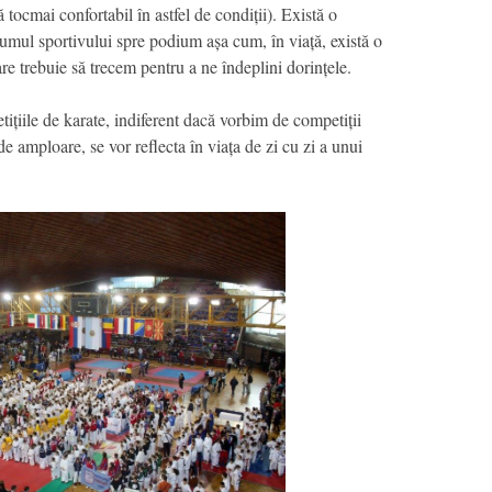
 tocmai confortabil în astfel de condiții). Există o
umul sportivului spre podium așa cum, în viață, există o
re trebuie să trecem pentru a ne îndeplini dorințele.
tițiile de karate, indiferent dacă vorbim de competiții
de amploare, se vor reflecta în viața de zi cu zi a unui