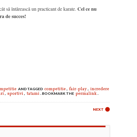
Cel ce nu
cât să întărească un practicant de karate.
ra de succes!
mpetitie
competitie
fair-play
incredere
AND TAGGED
,
,
ari
sportivi
tatami
permalink
,
,
. BOOKMARK THE
.
NEXT