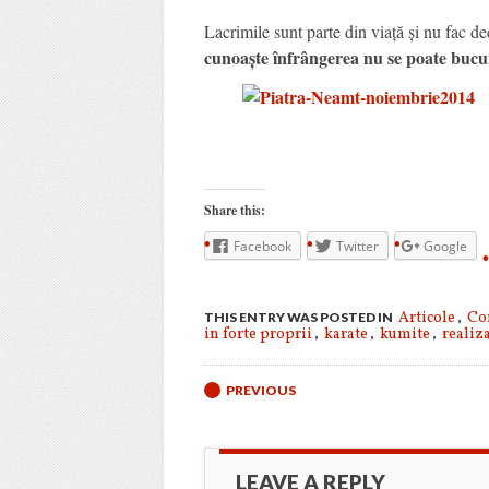
Lacrimile sunt parte din viață și nu fac de
cunoaște înfrângerea nu se poate bucu
Share this:
Facebook
Twitter
Google
Articole
Co
THIS ENTRY WAS POSTED IN
,
in forte proprii
karate
kumite
realiz
,
,
,
Post navigation
PREVIOUS
LEAVE A REPLY