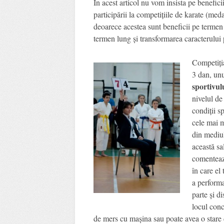
În acest articol nu vom insista pe benefici
participării la competițiile de karate (med
deoarece acestea sunt beneficii pe termen
termen lung și transformarea caracterului p
Competiți
3 dan, un
sportivul
nivelul de
condiții s
cele mai m
din mediul
această sa
comentează
în care el
a performa
parte și d
locul con
de mers cu mașina sau poate avea o stare 