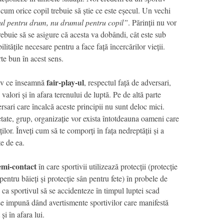
cum orice copil trebuie să știe ce este eșecul. Un vechi
ul pentru drum, nu drumul pentru copil”
. Părinții nu vor
trebuie să se asigure că acesta va dobândi, cât este sub
bilitățile necesare pentru a face față încercărilor vieții.
te bun în acest sens.
fair-play-ul
tiv ce înseamnă
, respectul față de adversari,
e valori și în afara terenului de luptă. Pe de altă parte
rsari care încalcă aceste principii nu sunt deloc mici.
etate, grup, organizație vor exista întotdeauna oameni care
lor. Înveți cum să te comporți în fața nedreptății și a
te de ea.
emi-contact
în care sportivii utilizează protecții (protecție
pentru băieți și protecție sân pentru fete) în probele de
 ca sportivul să se accidenteze în timpul luptei scad
ă se impună dând avertismente sportivilor care manifestă
i în afara lui.